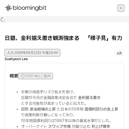
한국어
English
日本語
日銀、金利据え置き観測強まる 「様子見」有力
入力
2026年04月12日 午後10:44
出典
Suehyeon Lee
概要
STAT AIのご案内
中東の地政学リスク拡大を受け、
日銀が今月の金融政策決定会合で
金利据え置き
とする可能性が高まっていると伝えた。
国際
原油相場の上昇
と日本の10年物
国債利回りの急上昇
で政策判断が難しくなっており、
10年物国債利回りは1997年以降の最高水準だとした。
オーバーナイト
スワップ市場
が織り込む
利上げ確率