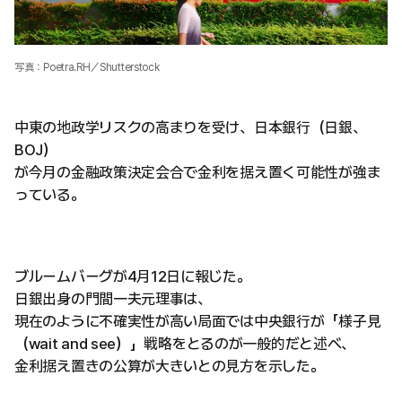
写真：Poetra.RH／Shutterstock
中東の地政学リスクの高まりを受け、日本銀行（日銀、
BOJ）
が今月の金融政策決定会合で金利を据え置く可能性が強ま
っている。
ブルームバーグが4月12日に報じた。
日銀出身の門間一夫元理事は、
現在のように不確実性が高い局面では中央銀行が「様子見
（wait and see）」戦略をとるのが一般的だと述べ、
金利据え置きの公算が大きいとの見方を示した。