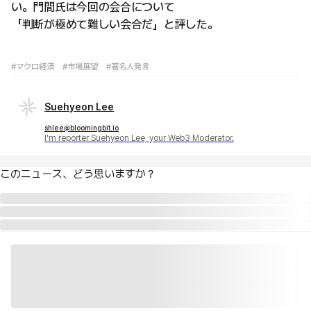
い。門間氏は今回の会合について
「判断が極めて難しい会合だ」と評した。
#マクロ経済
#市場展望
#著名人発言
Suehyeon Lee
shlee@bloomingbit.io
I'm reporter Suehyeon Lee, your Web3 Moderator.
このニュース、どう思いますか？