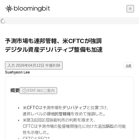
한국어
English
日本語
予測市場も連邦管轄、米CFTCが強調
デジタル資産デリバティブ整備も加速
入力
2026年04月12日 午後9:08
出典
Suehyeon Lee
概要
STAT AIのご案内
米
CFTC
は予測市場を
デリバティブ
と位置づけ、
連邦レベルの
排他的管轄権
を改めて強調した。
米第3巡回区控訴裁判所の判断を踏まえ、
CFTCは予測市場の監督権限強化に向けた追加
訴訟
の可能
性も示唆した。
CFTCとSECは、