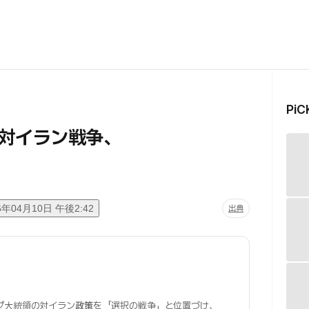
Pi
対イラン戦争、
6年04月10日 午後2:42
出典
プ大統領の対イラン
政策
を「選択の戦争」と位置づけ、