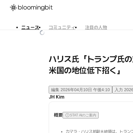
ニュース
コミュニティ
注目の人物
한국어
English
日本語
ハリス氏「トランプ氏の
米国の地位低下招く」
編集
2026年04月10日 午後4:10
入力
202
JH Kim
概要
STAT AIのご案内
カマラ・ハリス前副大統領は、トラン