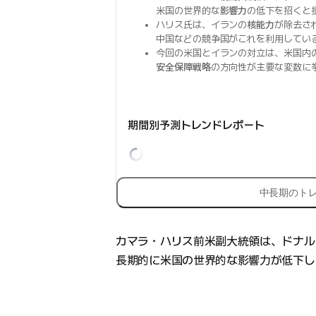
米国の世界的な
影響力
の低下を招くと
ハリス氏は、イランの
核能力
が除去さ
中国などの競争国がこれを利用してい
今回の米国とイランの対立は、米国内
安全保障戦略
の方向性が主要な変数に
期間別予測トレンドレポート
中長期のト
カマラ・ハリス前米副大統領は、ドナル
長期的に米国の世界的な影響力が低下し