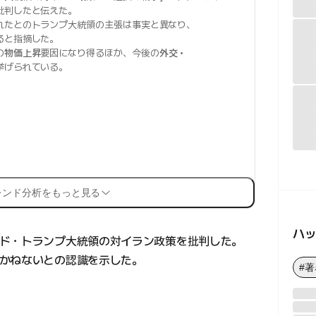
批判したと伝えた。
れたとのトランプ大統領の主張は事実と異なり、
ると指摘した。
の
物価上昇
要因になり得るほか、今後の
外交・
挙げられている。
レンド分析をもっと見る
ハ
ド・トランプ大統領の対イラン政策を批判した。
かねないとの認識を示した。
#