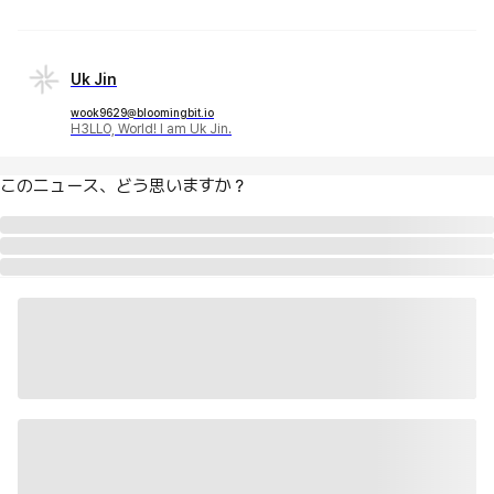
Uk Jin
wook9629@bloomingbit.io
H3LLO, World! I am Uk Jin.
このニュース、どう思いますか？