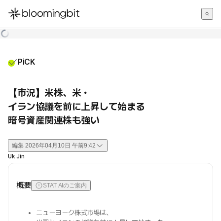
한국어
English
日本語
PiCK
【市況】米株、米・
イラン協議を前に上昇して始まる
暗号資産関連株も強い
編集
2026年04月10日 午前9:42
Uk Jin
概要
STAT AIのご案内
ニューヨーク株式市場は、