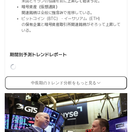
米国とイランの協議を前に
上昇して始まった
。
暗号資産（仮想通貨）
関連銘柄
は全般に
強含み
で推移している。
ビットコイン（BTC）・イーサリアム（ETH）
の
保有企業
と
暗号資産取引所関連銘柄
がそろって
上昇
して
いる。
期間別予測トレンドレポート
中長期のトレンド分析をもっと見る