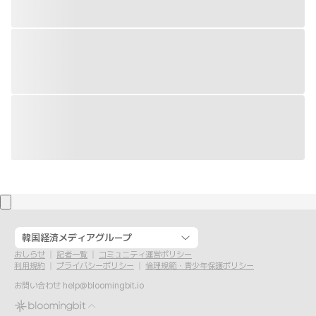
韓国経済メディアグループ
おしらせ
記者一覧
コミュニティ運営ポリシー
利用規約
プライバシーポリシー
倫理規範・青少年保護ポリシー
お問い合わせ
help@bloomingbit.io