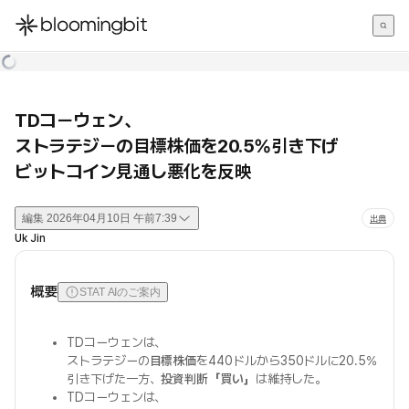
한국어
English
日本語
TDコーウェン、
ストラテジーの目標株価を20.5%引き下げ
ビットコイン見通し悪化を反映
編集
2026年04月10日 午前7:39
出典
Uk Jin
概要
STAT AIのご案内
TDコーウェンは、
ストラテジーの
目標株価
を440ドルから350ドルに20.5%
引き下げた一方、
投資判断「買い」
は維持した。
TDコーウェンは、