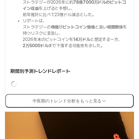
ストラテジーが2026年に約
78億7000万ドルのビットコ
イン収益
を上げると予想し、
前年推計に比べて23億ドル減るとした。
リポートは、
ストラテジーの
株価
が
ビットコイン価格
と高い
相関関係
を
持つリスクに言及し、
2026年末のビットコインを
14万ドル
と想定する一方、
2万5000ドル
まで下落する可能性を示した。
期間別予測トレンドレポート
中長期のトレンド分析をもっと見る