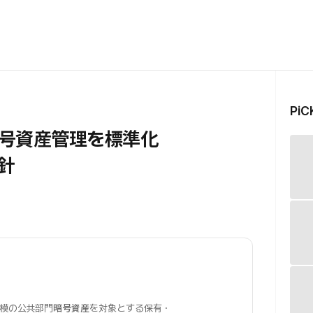
Pi
暗号資産管理を標準化
針
模の公共部門
暗号資産
を対象とする保有・