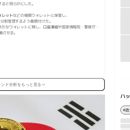
すると明らかにした。
ォレット
などの機関ウォレットに保管し、
で分割管理するよう義務付けた。
新たなウォレットに移し、
口座凍結
や国家情報院・警察庁・
稼働させる。
レンド分析をもっと見る
ハ
#政