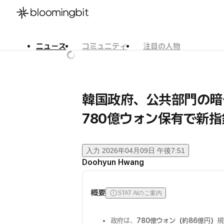
ニュース
コミュニティ
注目の人物
한국어
English
日本語
韓国政府、公共部門の
780億ウォン保有で新指
入力
2026年04月09日 午後7:51
Doohyun Hwang
概要
STAT AIのご案内
政府は、
780億ウォン（約86億円）
規