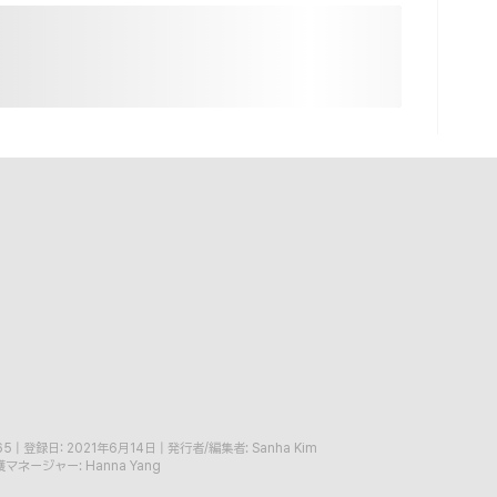
65
|
登録日: 2021年6月14日
|
発行者/編集者: Sanha Kim
マネージャー: Hanna Yang