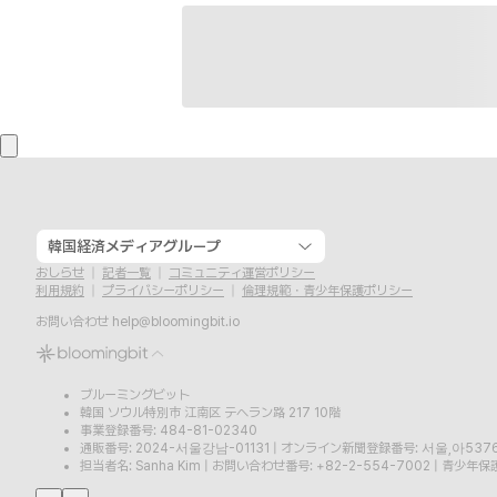
韓国経済メディアグループ
おしらせ
記者一覧
コミュニティ運営ポリシー
利用規約
プライバシーポリシー
倫理規範・青少年保護ポリシー
お問い合わせ
help@bloomingbit.io
ブルーミングビット
韓国 ソウル特別市 江南区 テヘラン路 217 10階
事業登録番号: 484-81-02340
通販番号: 2024-서울강남-01131
|
オンライン新聞登録番号: 서울,아537
担当者名: Sanha Kim
|
お問い合わせ番号: +82-2-554-7002
|
青少年保護