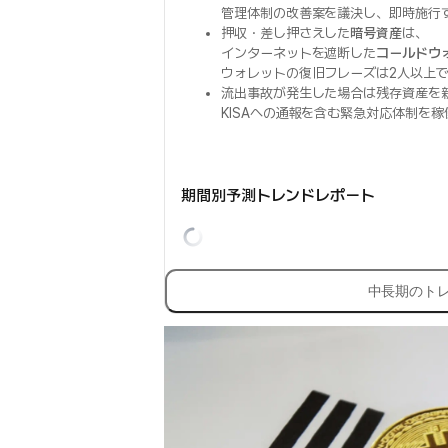
管理体制の改善案を議決し、即時施行
押収・差し押さえした
暗号資産
は、
インターネットを遮断した
コールドウ
ウォレットの復旧フレーズは2人以上
流出事故が発生した場合は残存資産を
KISAへの通報を含む緊急対応体制を
期間別予測トレンドレポート
中長期のト