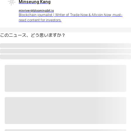
Minseung Kang
minriver@bloomingbit.io
Blockchain journalist | Writer of Trade Now & Altcoin Now, must-
read content for investors.
このニュース、どう思いますか？