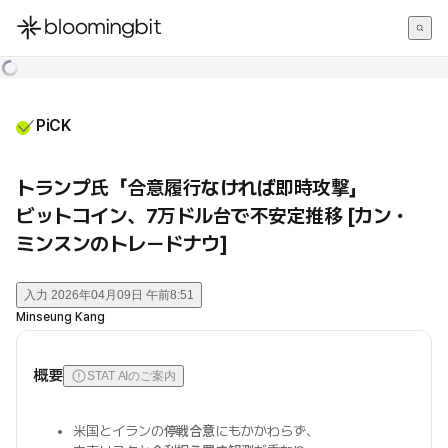
한국어
English
日本語
PiCK
トランプ氏「合意履行なければ即時攻撃」
ビットコイン、7万ドル台で不安定推移 [カン・
ミンスンのトレードナウ]
入力
2026年04月09日 午前8:51
Minseung Kang
概要
STAT AIのご案内
米国とイランの
停戦合意
にもかかわらず、