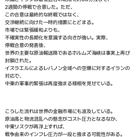
2週間の停戦で合意した。ただ、
この合意は最終的な終戦ではなく、
交渉継続に向けた一時的措置にとどまる。
市場では緊張緩和よりも、
不確実性の長期化を意識する向きが強い。実際、
停戦合意の発表後、
世界の主要な原油輸送路であるホルムズ海峡は事実上再び
封鎖された。
イスラエルによるレバノン全域への空爆に対するイランの
対応で、
中東の軍事的緊張は再度強まる様相を見せている。
こうした流れは世界の金融市場にも波及している。
原油高と物流混乱への懸念がコスト圧力となるなか、
中東リスクが再浮上すれば、
戦争由来のインフレ圧力が一段と強まる可能性がある。