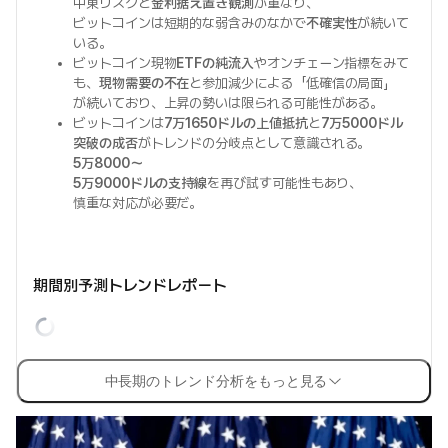
中東リスクと
金利据え置き観測
が重なり、
ビットコインは短期的な弱含みのなかで
不確実性
が続いて
いる。
ビットコイン現物
ETFの純流入
やオンチェーン指標をみて
も、
現物需要の不在
と参加減少による「低確信の局面」
が続いており、上昇の勢いは限られる可能性がある。
ビットコインは
7万1650ドルの上値抵抗
と
7万5000ドル
突破の成否
がトレンドの分岐点として意識される。
5万8000〜
5万9000ドルの支持線
を再び試す可能性もあり、
慎重な対応が必要だ。
期間別予測トレンドレポート
中長期のトレンド分析をもっと見る