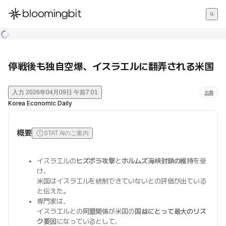
한국어
English
日本語
停戦後も独自空爆、イスラエルに翻弄される米国
入力
2026年04月09日 午前7:01
出典
Korea Economic Daily
概要
STAT AIのご案内
イスラエルの
ヒズボラ攻撃
と
ホルムズ海峡封鎖の維持
を受
け、
米国はイスラエルを統制できていないとの評価が出ている
と伝えた。
専門家は、
イスラエルとの
同盟関係
が米国の
国益にとって最大のリス
ク要因
になっているとして、