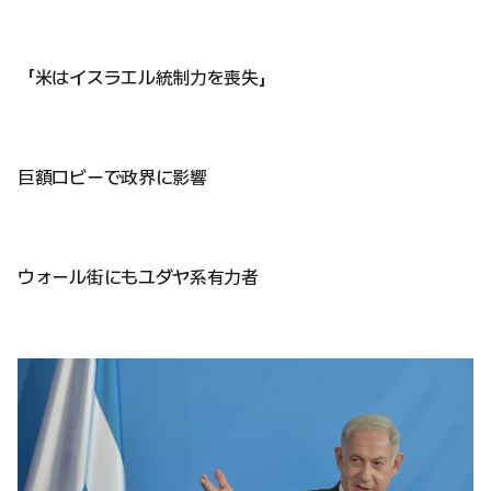
「米はイスラエル統制力を喪失」
巨額ロビーで政界に影響
ウォール街にもユダヤ系有力者