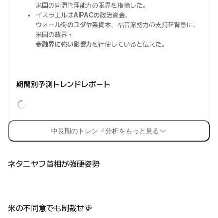
米国の同盟管理能力の限界を指摘した。
イスラエルは
AIPACの政治資金
、
ウォール街のユダヤ系資本
、福音派勢力の支持を背景に、
米国の
政界・
金融界に強い影響力
を行使していると伝えた。
期間別予測トレンドレポート
中長期のトレンド分析をもっと見る
ネタニヤフ首相が強硬姿勢
米の不同意でも制裁せず