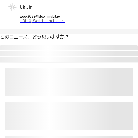
Uk Jin
wook9629@bloomingbit.io
H3LLO, World! I am Uk Jin.
このニュース、どう思いますか？