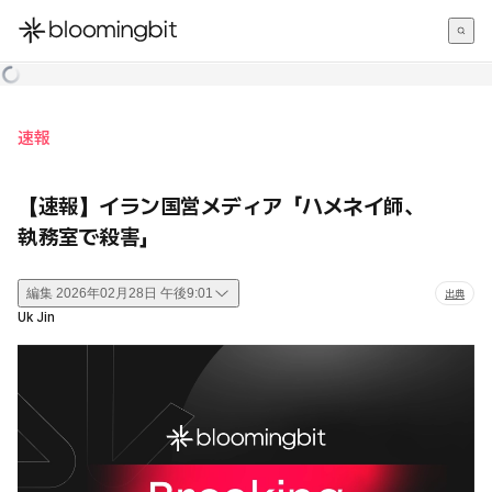
한국어
English
日本語
速報
【速報】イラン国営メディア「ハメネイ師、
執務室で殺害」
編集
2026年02月28日 午後9:01
出典
Uk Jin