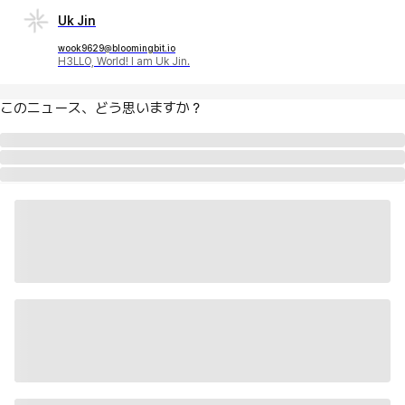
Uk Jin
wook9629@bloomingbit.io
H3LLO, World! I am Uk Jin.
このニュース、どう思いますか？