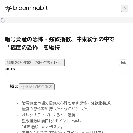
한국어
English
日本語
暗号資産の恐怖・強欲指数、中東紛争の中で
「極度の恐怖」を維持
編集
2026年02月28日 午後7:13
出典
Uk Jin
概要
STAT AIのご案内
暗号資産市場の投資家心理を示す
恐怖・強欲指数
が、
極度の恐怖を維持したと明らかにした。
オルタナティブによると、
恐怖・
強欲指数
は前日比3ポイント上昇し、
14
を記録したと伝えた。
同日午前9時時点で
ビットコイン
、
イーサリアム
、