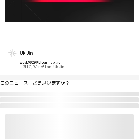
Uk Jin
wook9629@bloomingbit.io
H3LLO, World! I am Uk Jin.
このニュース、どう思いますか？