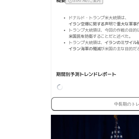
概要
STAT AIのご案内
ドナルド・トランプ米大統領は、
イラン空爆に関する声明
で
重大な軍事
トランプ大統領は、今回の作戦の目的
米国民を防衛
することだと述べた。
トランプ大統領は、
イランのミサイル
イラン海軍の殲滅
が米国の主な目的だ
期間別予測トレンドレポート
中長期のト