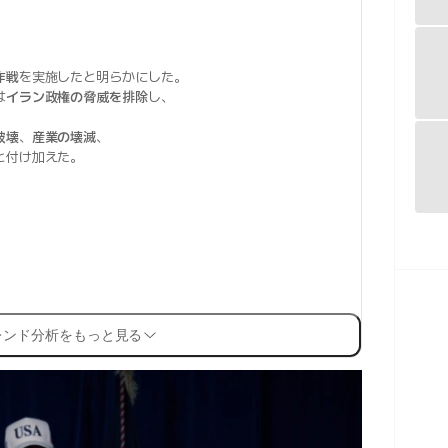
作戦
を実施したと明らかにした。
は
イラン政権の脅威を排除
し、
破壊
、
産業の壊滅
、
と付け加えた。
レンド分析をもっと見る