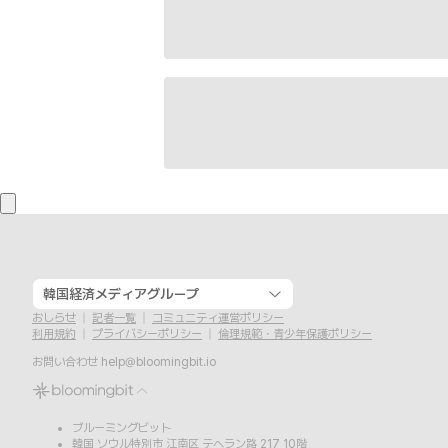
韓国経済メディアグループ
おしらせ
記者一覧
コミュニティ運営ポリシー
利用規約
プライバシーポリシー
倫理規範・青少年保護ポリシー
お問い合わせ
help@bloomingbit.io
ブルーミングビット
韓国 ソウル特別市 江南区 テヘラン路 217 10階