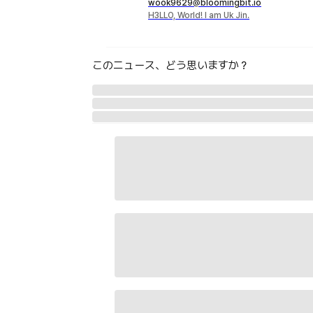
wook9629@bloomingbit.io
H3LLO, World! I am Uk Jin.
このニュース、どう思いますか？