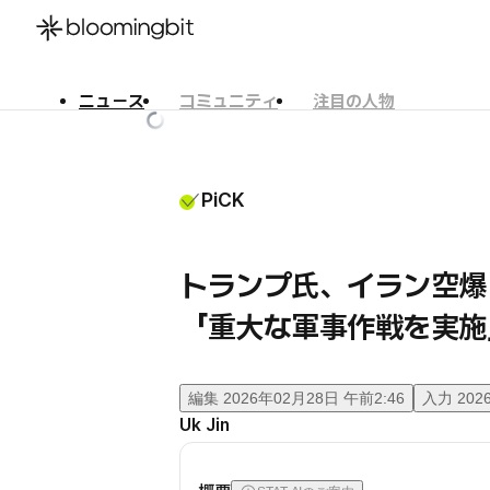
ニュース
コミュニティ
注目の人物
한국어
English
日本語
PiCK
トランプ氏、イラン空爆
「重大な軍事作戦を実施
編集
2026年02月28日 午前2:46
入力
202
Uk Jin