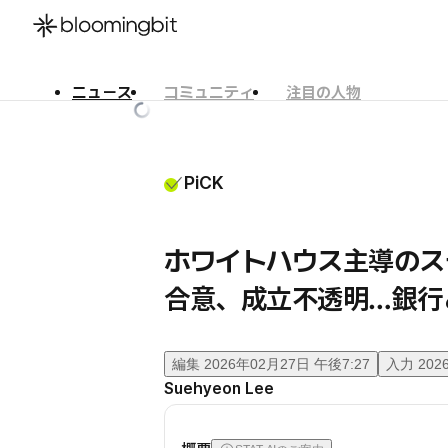
ニュース
コミュニティ
注目の人物
한국어
English
日本語
PiCK
ホワイトハウス主導のス
合意、成立不透明…銀行
編集
2026年02月27日 午後7:27
入力
202
Suehyeon Lee