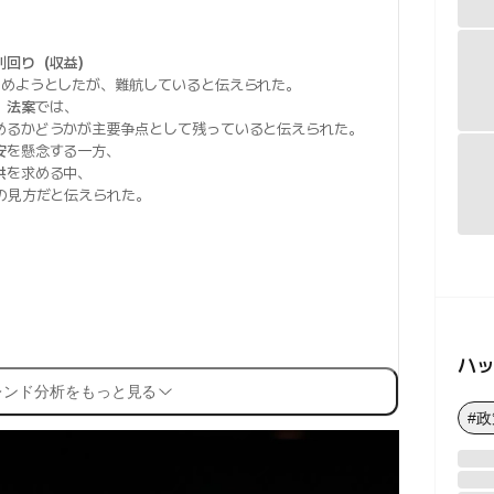
利回り（収益）
とめようとしたが、難航していると伝えられた。
.）法案
では、
めるかどうかが主要争点として残っていると伝えられた。
安
を懸念する一方、
供
を求める中、
の見方だと伝えられた。
ハ
レンド分析をもっと見る
#政