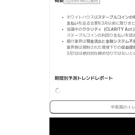
概要
STAT AIのご案内
ホワイトハウスは
ステーブルコインの
支払い
を巡る合意を3月以前に取りま
協議中の
クラリティ（CLARITY Act
ステーブルコインの利回り支払いを認
銀行業界は
預金流出と金融システム不
業界側は規制された環境下での
収益提
3月1日は絶対的な締め切りではないと
期間別予測トレンドレポート
中長期のト