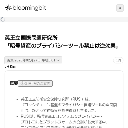
한국어
English
日本語
英王立国際問題研究所
「暗号資産のプライバシーツール禁止は逆効果」
編集
2026年02月27日 午後3:01
出典
JH Kim
概要
STAT AIのご案内
英国王立防衛安全保障研究所（RUSI）は、
ブロックチェーン基盤の
プライバシー保護ツール
の全面禁
止は、かえって逆効果を招き得ると主張した。
RUSIは、暗号資産エコシステムで
プライバシー・
プロトコルとプラットフォーム
の役割が拡大する中、
コンプライアンス目標との均衡が必要だと述べた。