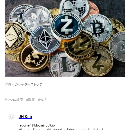
写真 = シャッターストック
#マクロ経済
#政策
#分析
JH Kim
reporter1@bloomingbit.io
Hi, I'm a Bloomingbit reporter, bringing you the latest