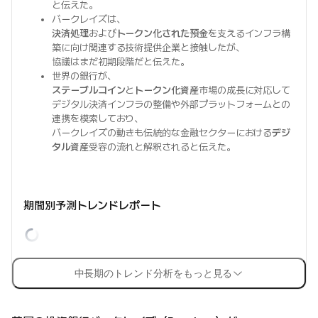
と伝えた。
バークレイズは、
決済処理
および
トークン化された預金
を支えるインフラ構
築に向け関連する技術提供企業と接触したが、
協議はまだ初期段階だと伝えた。
世界の銀行が、
ステーブルコイン
と
トークン化資産
市場の成長に対応して
デジタル決済インフラの整備や外部プラットフォームとの
連携を模索しており、
バークレイズの動きも伝統的な金融セクターにおける
デジ
タル資産
受容の流れと解釈されると伝えた。
期間別予測トレンドレポート
中長期のトレンド分析をもっと見る