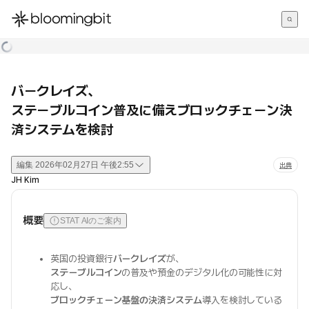
한국어
English
日本語
バークレイズ、
ステーブルコイン普及に備えブロックチェーン決
済システムを検討
編集
2026年02月27日 午後2:55
出典
JH Kim
概要
STAT AIのご案内
英国の投資銀行
バークレイズ
が、
ステーブルコイン
の普及や預金のデジタル化の可能性に対
応し、
ブロックチェーン基盤の決済システム
導入を検討している