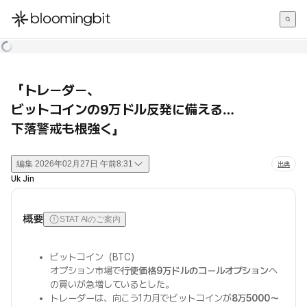
한국어
English
日本語
「トレーダー、
ビットコインの9万ドル反発に備える…
下落警戒も根強く」
編集
2026年02月27日 午前8:31
出典
Uk Jin
概要
STAT AIのご案内
ビットコイン（BTC）
オプション市場で
行使価格9万ドルのコールオプション
へ
の買いが急増しているとした。
トレーダーは、向こう1カ月でビットコインが
8万5000〜