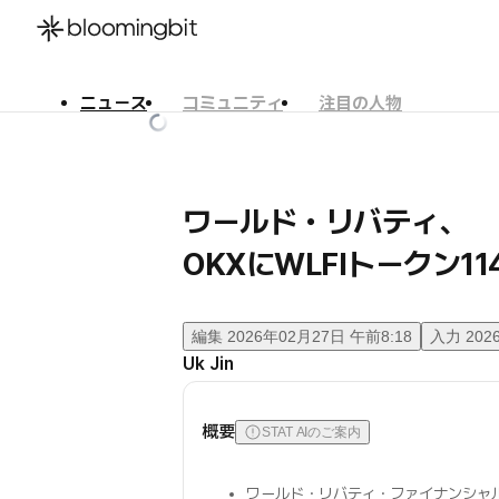
ニュース
コミュニティ
注目の人物
한국어
English
日本語
ワールド・リバティ、
OKXにWLFIトークン1
編集
2026年02月27日 午前8:18
入力
202
Uk Jin
概要
STAT AIのご案内
ワールド・リバティ・ファイナンシャ