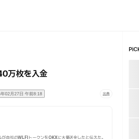
Pi
140万枚を入金
6年02月27日 午前8:18
出典
ルが自社の
WLFI
トークンを
OKX
に大量送金したと伝えた。