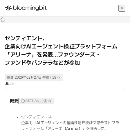
한국어
English
日本語
センティエント、
企業向けAIエージェント検証プラットフォーム
「アリーナ」を発表…ファウンダーズ・
ファンドやパンテラなどが参加
編集
2026年02月27日 午前7:18
Uk Jin
概要
STAT AIのご案内
センティエントは、
企業向け
AIエージェント
の推論性能を検証するテストプラ
ットフォーム
「アリーナ（Arena）」
を発表した。