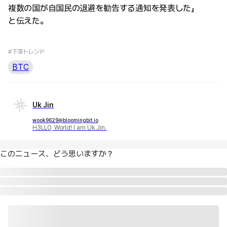
複数の国が自国民の退避を勧告する通知を発表した」
と伝えた。
#下落トレンド
BTC
Uk Jin
wook9629@bloomingbit.io
H3LLO, World! I am Uk Jin.
このニュース、どう思いますか？