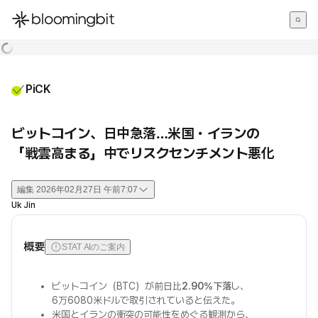
한국어
English
日本語
PiCK
ビットコイン、日中急落…米国・イランの
「戦雲高まる」中でリスクセンチメント悪化
編集
2026年02月27日 午前7:07
Uk Jin
概要
STAT AIのご案内
ビットコイン（BTC）が前日比
2.90%下落
し、
6万6080米ドルで取引されていると伝えた。
米国とイランの衝突の可能性をめぐる観測から、