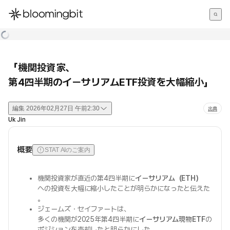
한국어
English
日本語
「機関投資家、
第4四半期のイーサリアムETF投資を大幅縮小」
編集
2026年02月27日 午前2:30
出典
Uk Jin
概要
STAT AIのご案内
機関投資家が直近の第4四半期に
イーサリアム（ETH）
への投資を大幅に縮小したことが明らかになったと伝えた
。
ジェームズ・セイファートは、
多くの機関が2025年第4四半期に
イーサリアム現物ETF
の
ポジションを売却したと明らかにした。