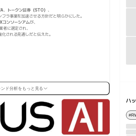
WA
、
トークン証券（STO）
、
ンフラ事業を加速させる方針だと明らかにした。
DXコンソーシアム
が、
業者に選定され、
強化される見通しだと伝えた。
レンド分析をもっと見る
ハ
#R