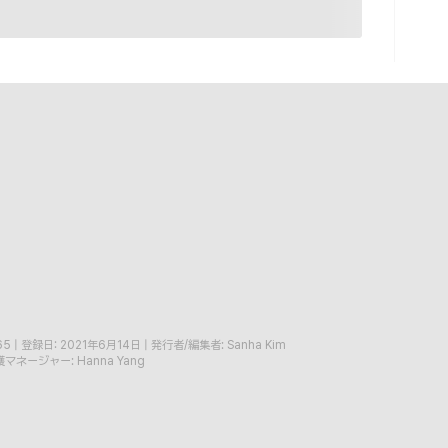
65
|
登録日: 2021年6月14日
|
発行者/編集者: Sanha Kim
マネージャー: Hanna Yang