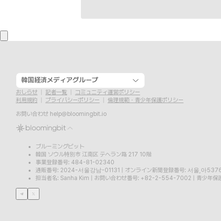
韓国経済メディアグループ
おしらせ
記者一覧
コミュニティ運営ポリシー
利用規約
プライバシーポリシー
倫理規範・青少年保護ポリシー
お問い合わせ
help@bloomingbit.io
ブルーミングビット
韓国 ソウル特別市 江南区 テヘラン路 217 10階
事業登録番号: 484-81-02340
通販番号: 2024-서울강남-01131
|
オンライン新聞登録番号: 서울,아537
担当者名: Sanha Kim
|
お問い合わせ番号: +82-2-554-7002
|
青少年保護