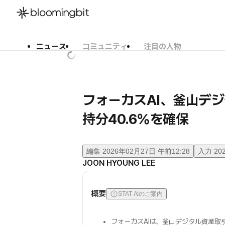
ニュース
コミュニティ
注目の人物
한국어
English
日本語
フォーカスAI、釜山デ
持分40.6%を確保
編集
2026年02月27日 午前12:28
入力
20
JOON HYOUNG LEE
概要
STAT AIのご案内
フォーカスAIは、釜山デジタル資産取