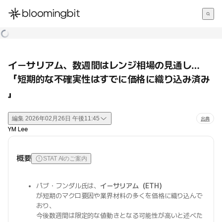
한국어
English
日本語
イーサリアム、数週間はレンジ相場の見通し…
「短期的な不確実性はすでに価格に織り込み済み
」
編集
2026年02月26日 午後11:45
出典
YM Lee
概要
STAT AIのご案内
パブ・フンダル氏は、
イーサリアム（ETH）
が短期のマクロ要因や業界材料の多くを価格に織り込んで
おり、
今後数週間は限定的な値動きとなる可能性が高いと述べた