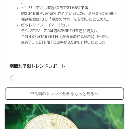
。
イーサリアムは直近30日で
31.65%下落
し、
約
2046米ドル
で取引されているほか、暗号資産の恐怖・
強欲指数は
13
で「極度の恐怖」を記録したと伝えた。
ビットマイン・イマージョン・
テクノロジーズが
4万5759ETH
を追加購入し、
合計
437万1497ETH（流通量の約3.62%）
を保有、
直近7日で
ETH/BTC比率が3.58%上昇
したとした。
期間別予測トレンドレポート
中長期のトレンド分析をもっと見る