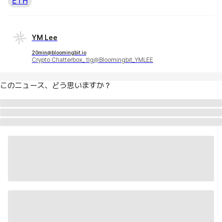
ETH
YM Lee
20min@bloomingbit.io
Crypto Chatterbox_ tlg@Bloomingbit_YMLEE
このニュース、どう思いますか？