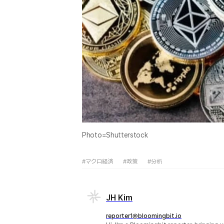
Photo=Shutterstock
#マクロ経済
#政策
#分析
JH Kim
reporter1@bloomingbit.io