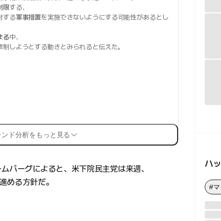
制限
する、
対する
軍事措置
を実施できないようにする可能性があるとし
まる
中、
牽制しようとする動きとみられると伝えた。
レンド分析をもっと見る
ハ
ームバーグによると、米下院民主党は来週、
進める方針だ。
#