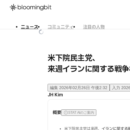
ニュース
コミュニティ
注目の人物
한국어
English
日本語
米下院民主党、
来週イランに関する戦争
編集
2026年02月26日 午後2:32
入力
202
JH Kim
概要
STAT AIのご案内
米下院民主党は来週、
イランに関する