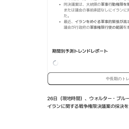
同決議案は、大統領の
軍事行動権限を
または議会の事前承認なしにイランに
た。
最近、
イランをめぐる軍事的緊張が高
議会が行政府の
軍事権限行使の範囲
を
期間別予測トレンドレポート
中長期のト
26日（現地時間）、ウォルター・ブル
イランに関する戦争権限決議案の採決を