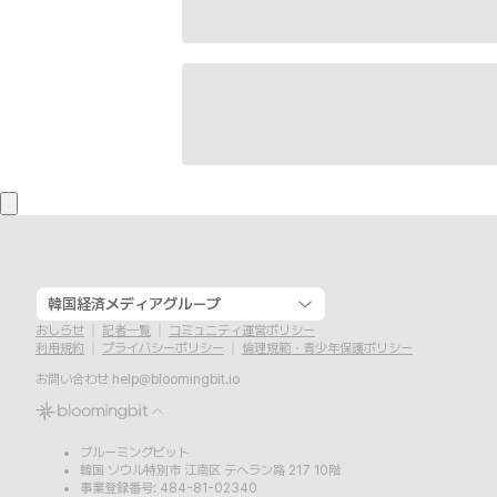
韓国経済メディアグループ
おしらせ
記者一覧
コミュニティ運営ポリシー
利用規約
プライバシーポリシー
倫理規範・青少年保護ポリシー
お問い合わせ
help@bloomingbit.io
ブルーミングビット
韓国 ソウル特別市 江南区 テヘラン路 217 10階
事業登録番号: 484-81-02340