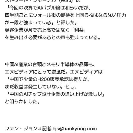
ストリート・ジャーナル（WSJ）は
「今回の決算でAIバブル論は和らいだが、
四半期ごとにウォール街の期待を上回らねばならない圧力
が一段と強まっている」と評した。
顧客企業がAIで売上高ではなく「利益」
を生み出す必要があるとの声も強まっている。
中国AI産業の台頭とメモリ半導体の品薄も、
エヌビディアにとって逆風だ。エヌビディアは
「中国で少量のH200販売承認は得たが、
まだ収益は発生していない」とし、
「中国のAIチップ設計企業の追い上げが激しい」
と明らかにした。
ファン・ジョンス記者 hjs@hankyung.com