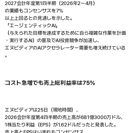
2027会計年度第1四半期（2026年2〜4月）
の業績もコンセンサスを7%
以上上回るとの見通しを示した。
「エージェンティックAI」
（与えられた目標を達成するために自ら複雑な作業を計画
・実行するAI）の普及でAI投資競争が加速し、
エヌビディアのAIアクセラレーター需要も増え続けている
。
コスト急増でも売上総利益率は75%
エヌビディアは25日（現地時間）、
2026会計年度第4四半期の売上高が681億3000万ドル、
1株当たり利益（EPS）が1.62ドルだったと発表した。
売上高とEPSはいずれもコンセンサス