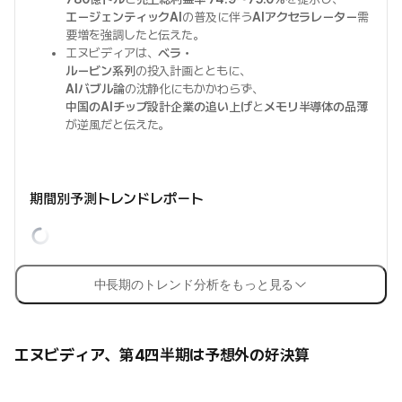
エージェンティックAI
の普及に伴う
AIアクセラレーター
需
要増を強調したと伝えた。
エヌビディアは、
ベラ・
ルービン系列
の投入計画とともに、
AIバブル論
の沈静化にもかかわらず、
中国のAIチップ設計企業の追い上げ
と
メモリ半導体の品薄
が逆風だと伝えた。
期間別予測トレンドレポート
中長期のトレンド分析をもっと見る
エヌビディア、第4四半期は予想外の好決算