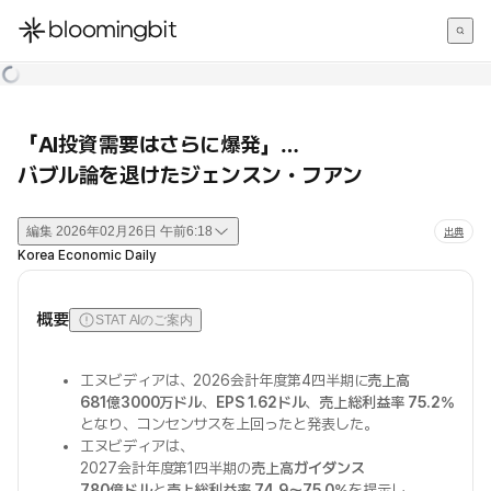
한국어
English
日本語
「AI投資需要はさらに爆発」…
バブル論を退けたジェンスン・フアン
編集
2026年02月26日 午前6:18
出典
Korea Economic Daily
概要
STAT AIのご案内
エヌビディアは、2026会計年度第4四半期に
売上高
681億3000万ドル
、
EPS 1.62ドル
、
売上総利益率 75.2%
となり、コンセンサスを上回ったと発表した。
エヌビディアは、
2027会計年度第1四半期の
売上高ガイダンス
780億ドル
と
売上総利益率 74.9〜75.0%
を提示し、