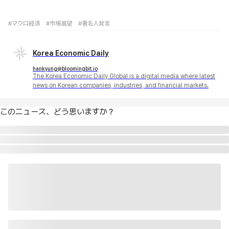
#マクロ経済
#市場展望
#著名人発言
Korea Economic Daily
hankyung@bloomingbit.io
The Korea Economic Daily Global is a digital media where latest
news on Korean companies, industries, and financial markets.
このニュース、どう思いますか？