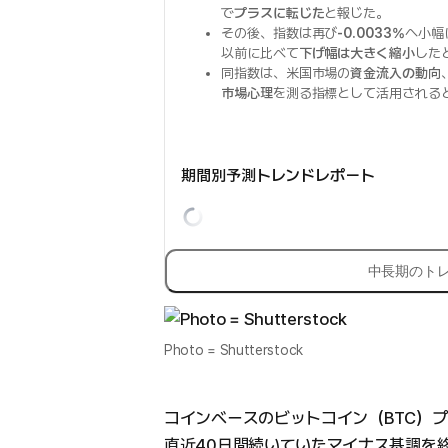
で
プラスに転じた
と報じた。
その後、指数は再び
-0.0033%
へ小幅
以前に比べて
下げ幅は大きく縮小
した
同指数は、米国市場の
資金流入の動向
市場心理
を測る指標として活用される
期間別予測トレンドレポート
中長期のト
Photo = Shutterstock
コインベースのビットコイン（BTC）
直近40日間続いていたマイナス基調を