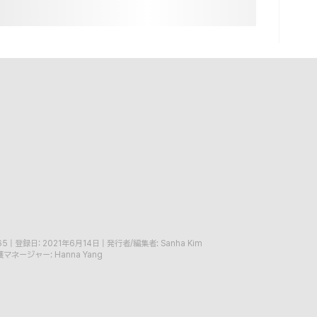
65
|
登録日: 2021年6月14日
|
発行者/編集者: Sanha Kim
マネージャー: Hanna Yang