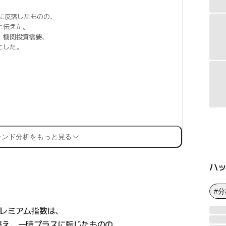
に反落したものの、
と伝えた。
、
機関投資需要
、
とした。
レンド分析をもっと見る
ハ
#分
プレミアム指数は、
終え、一時プラスに転じたものの、