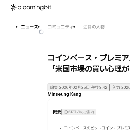
ニュース
コミュニティ
注目の人物
한국어
English
日本語
コインベース・プレミアム指
「米国市場の買い心理が
編集
2026年02月25日 午後9:42
入力
202
Minseung Kang
概要
STAT AIのご案内
コインベースの
ビットコイン・プレミ