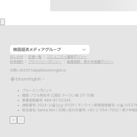
韓国経済メディアグループ
おしらせ
記者一覧
コミュニティ運営ポリシー
利用規約
プライバシーポリシー
倫理規範・青少年保護ポリシー
お問い合わせ
help@bloomingbit.io
ブルーミングビット
韓国 ソウル特別市 江南区 テヘラン路 217 10階
事業登録番号: 484-81-02340
通販番号: 2024-서울강남-01131
|
オンライン新聞登録番号: 서울,아537
担当者名: Sanha Kim
|
お問い合わせ番号: +82-2-554-7002
|
青少年保護