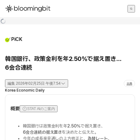
한국어
English
日本語
PiCK
韓国銀行、政策金利を年2.50%で据え置き…
6会合連続
編集
2026年02月25日 午後7:54
出典
Korea Economic Daily
概要
STAT AIのご案内
韓国銀行は政策金利を年
2.50%
で据え置き、
6会合連続の据え置き
を決めたと伝えた。
今年の成長率見通しの上方修正と、
為替レート
、