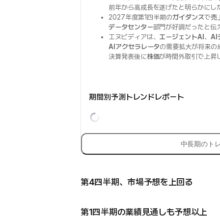
前年から高成長を遂げたと明らかにし
2027年度第1四半期の
ガイダンス
で
売
データセンター
部門が好調だったと伝
エヌビディアは、
エージェントAI
、
A
AIアクセラレータ
の需要拡大が将来の
決算発表後に
株価
が時間外取引で上昇
期間別予測トレンドレポート
中長期のト
第4四半期、市場予想を上回る
第1四半期の業績見通しも予想以上