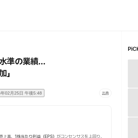
Pi
水準の業績…
加」
6年02月25日 午後5:48
出典
売上高
、
1株当たり利益（EPS）
がコンセンサスを上回り、