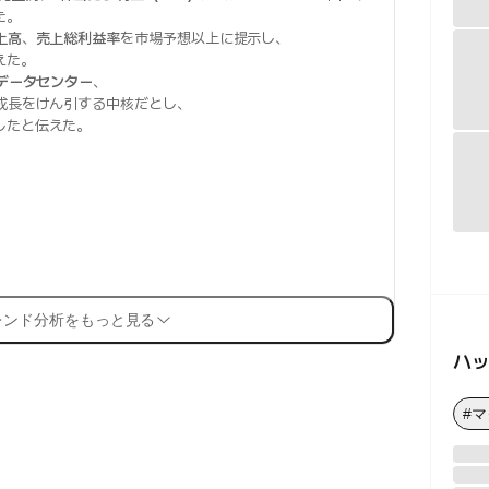
た。
上高
、
売上総利益率
を市場予想以上に提示し、
えた。
Iデータセンター
、
成長をけん引する中核だとし、
したと伝えた。
レンド分析をもっと見る
ハ
#