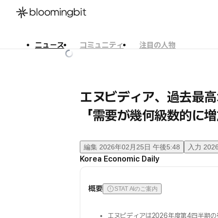
ニュース
コミュニティ
注目の人物
한국어
English
日本語
エヌビディア、過去最高
「需要が幾何級数的に増
編集
2026年02月25日 午後5:48
入力
202
Korea Economic Daily
概要
STAT AIのご案内
エヌビディアは2026年度第4四半期の