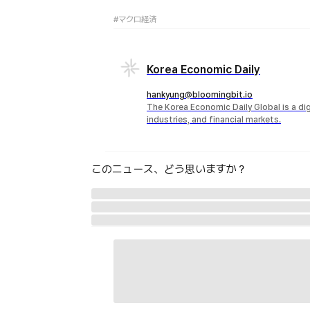
#マクロ経済
Korea Economic Daily
hankyung@bloomingbit.io
The Korea Economic Daily Global is a d
industries, and financial markets.
このニュース、どう思いますか？