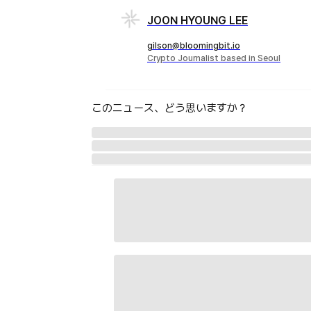
JOON HYOUNG LEE
gilson@bloomingbit.io
Crypto Journalist based in Seoul
このニュース、どう思いますか？