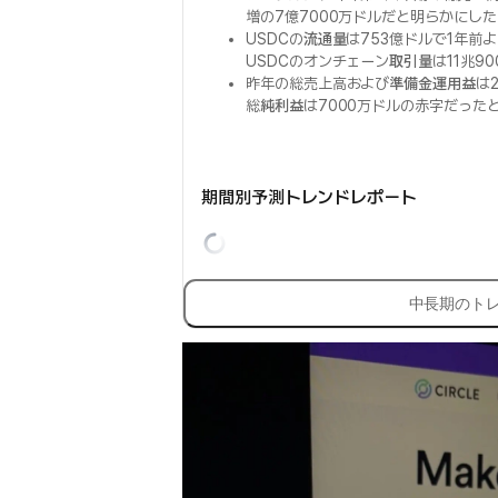
増の7億7000万ドルだと明らかにした
USDCの
流通量
は753億ドルで1年前よ
USDCのオンチェーン
取引量
は11兆9
昨年の総売上高および
準備金運用益
は
総
純利益
は7000万ドルの赤字だった
期間別予測トレンドレポート
中長期のト