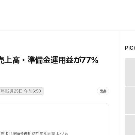
Pi
売上高・準備金運用益が77%
6年02月25日 午前6:50
出典
高および
準備金運用益
が前年同期比77%