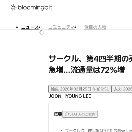
ニュース
コミュニティ
注目の人物
한국어
English
日本語
サークル、第4四半期の
急増…流通量は72%増
編集
2026年02月25日 午前6:51
入力
202
JOON HYOUNG LEE
概要
STAT AIのご案内
サークルは、昨年第4四半期の総売上