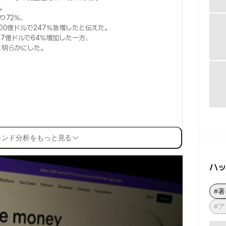
。
り72%、
000億ドルで247%急増したと伝えた。
27億ドルで64%増加した一方、
と明らかにした。
レンド分析をもっと見る
ハ
#
#