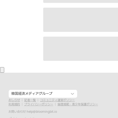
韓国経済メディアグループ
おしらせ
記者一覧
コミュニティ運営ポリシー
利用規約
プライバシーポリシー
倫理規範・青少年保護ポリシー
お問い合わせ
help@bloomingbit.io