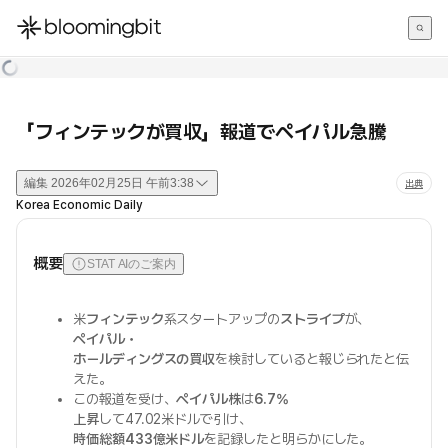
한국어
English
日本語
「フィンテックが買収」報道でペイパル急騰
編集
2026年02月25日 午前3:38
出典
Korea Economic Daily
概要
STAT AIのご案内
米
フィンテック
系スタートアップの
ストライプ
が、
ペイパル・
ホールディングスの買収
を検討していると報じられたと伝
えた。
この報道を受け、
ペイパル株
は
6.7%
上昇
して47.02米ドルで引け、
時価総額433億米ドル
を記録したと明らかにした。