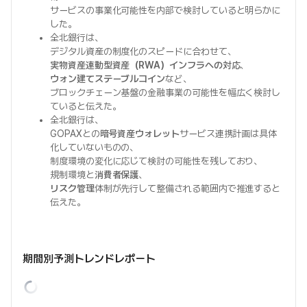
サービスの事業化可能性を内部で検討していると明らかに
した。
全北銀行は、
デジタル資産の制度化のスピードに合わせて、
実物資産連動型資産（RWA）インフラへの対応
、
ウォン建てステーブルコイン
など、
ブロックチェーン基盤の金融事業の可能性を幅広く検討し
ていると伝えた。
全北銀行は、
GOPAXとの
暗号資産ウォレット
サービス連携計画は具体
化していないものの、
制度環境の変化に応じて検討の可能性を残しており、
規制環境と
消費者保護
、
リスク管理
体制が先行して整備される範囲内で推進すると
伝えた。
期間別予測トレンドレポート