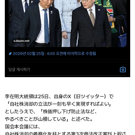
李在明大統領は25日、自身のX（旧ツイッター）で
「自社株消却の立法が一刻も早く実現すればよい」
としたうえで、「株価押し下げ防止法など、
やるべきことが山積している」と述べた。
国会本会議には、
自社株消却の義務化を柱とする第3次商法改正案が上程さ