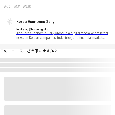
#マクロ経済
#政策
Korea Economic Daily
hankyung@bloomingbit.io
The Korea Economic Daily Global is a digital media where latest
news on Korean companies, industries, and financial markets.
このニュース、どう思いますか？