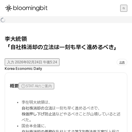
한국어
English
日本語
李大統領
「自社株消却の立法は一刻も早く進めるべき」
入力
2026年02月24日 午後5:24
出典
Korea Economic Daily
概要
STAT AIのご案内
李在明大統領は、
自社株消却の立法
は一刻も早く進めるべきで、
株価押し下げ防止法
などやるべきことが山積していると述
べた。
国会本会議に、
自社株消却の義務化
を柱とする
第3次商法改正案
が上程さ