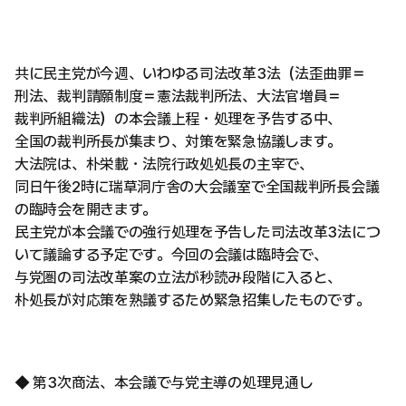
共に民主党が今週、いわゆる司法改革3法（法歪曲罪＝
刑法、裁判請願制度＝憲法裁判所法、大法官増員＝
裁判所組織法）の本会議上程・処理を予告する中、
全国の裁判所長が集まり、対策を緊急協議します。
大法院は、朴栄載・法院行政処処長の主宰で、
同日午後2時に瑞草洞庁舎の大会議室で全国裁判所長会議
の臨時会を開きます。
民主党が本会議での強行処理を予告した司法改革3法につ
いて議論する予定です。今回の会議は臨時会で、
与党圏の司法改革案の立法が秒読み段階に入ると、
朴処長が対応策を熟議するため緊急招集したものです。
◆ 第3次商法、本会議で与党主導の処理見通し