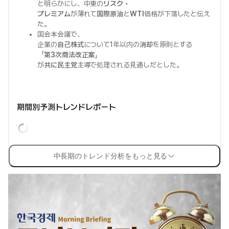
と明らかにし、中東の
リスク・
プレミアム
が薄れて
国際原油
と
WTI
価格が下落したと伝え
た。
国会本会議で、
企業の
自己株式
について1年以内の
消却
を原則とする
「
第3次商法改正案
」
が
共に民主党
主導で処理される見通しだとした。
期間別予測トレンドレポート
中長期のトレンド分析をもっと見る