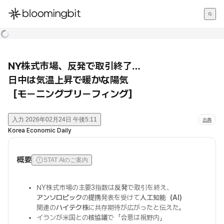
한국어
English
日本語
NY株式市場、反発で取引終了…
日中は気温上昇で暖かな陽気
［モーニングブリーフィング］
入力
2026年02月24日 午後5:11
出典
Korea Economic Daily
概要
STAT AIのご案内
NY株式市場の主要3指数は
反発
で取引を終え、
アンソロピック
の
提携
発表を受けて
人工知能（AI）
関連の
ハイテク株
に共存期待が広がったと伝えた。
イランが米国との
核協議
で「合意は視野内」