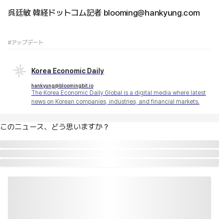
呉廷敏 韓経ドットコム記者 blooming@hankyung.com
#アップデート
Korea Economic Daily
hankyung@bloomingbit.io
The Korea Economic Daily Global is a digital media where latest
news on Korean companies, industries, and financial markets.
このニュース、どう思いますか？