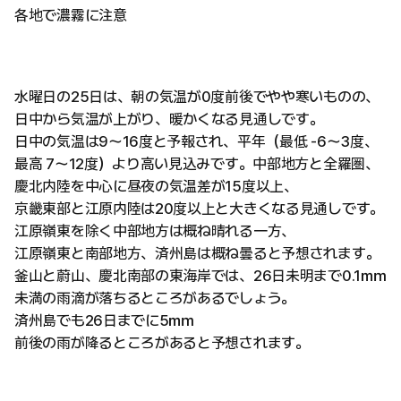
各地で濃霧に注意
水曜日の25日は、朝の気温が0度前後でやや寒いものの、
日中から気温が上がり、暖かくなる見通しです。
日中の気温は9〜16度と予報され、平年（最低 -6〜3度、
最高 7〜12度）より高い見込みです。中部地方と全羅圏、
慶北内陸を中心に昼夜の気温差が15度以上、
京畿東部と江原内陸は20度以上と大きくなる見通しです。
江原嶺東を除く中部地方は概ね晴れる一方、
江原嶺東と南部地方、済州島は概ね曇ると予想されます。
釜山と蔚山、慶北南部の東海岸では、26日未明まで0.1㎜
未満の雨滴が落ちるところがあるでしょう。
済州島でも26日までに5㎜
前後の雨が降るところがあると予想されます。