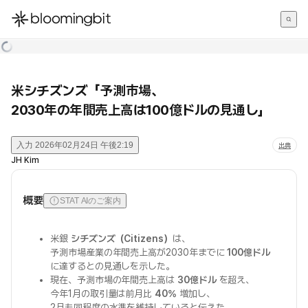
한국어
English
日本語
米シチズンズ「予測市場、
2030年の年間売上高は100億ドルの見通し」
入力
2026年02月24日 午後2:19
出典
JH Kim
概要
STAT AIのご案内
米銀
シチズンズ（Citizens）
は、
予測市場産業の年間売上高が2030年までに
100億ドル
に達するとの見通しを示した。
現在、予測市場の年間売上高は
30億ドル
を超え、
今年1月の取引量は前月比
40%
増加し、
2月も同程度の水準を維持していると伝えた。