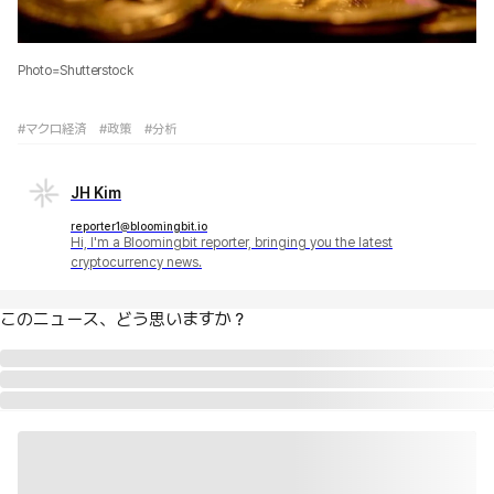
Photo=Shutterstock
#マクロ経済
#政策
#分析
JH Kim
reporter1@bloomingbit.io
Hi, I'm a Bloomingbit reporter, bringing you the latest
cryptocurrency news.
このニュース、どう思いますか？