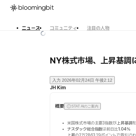
ニュース
コミュニティ
注目の人物
한국어
English
日本語
NY株式市場、上昇基調に
入力
2026年02月24日 午後2:12
JH Kim
概要
STAT AIのご案内
米国株式市場の主要3指数が
上昇基調
ナスダック総合指数
は前日比
1.04%
上昇
の2万2863.19ポイントで取引