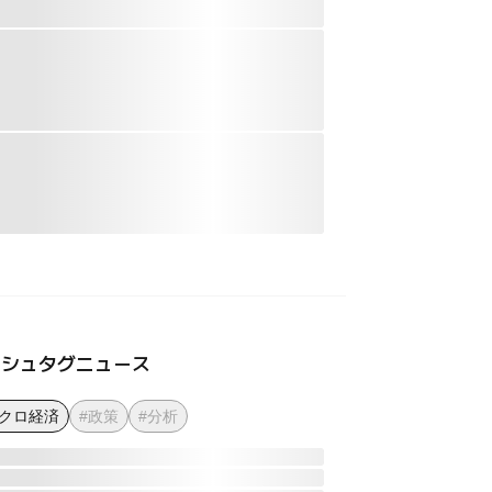
ッシュタグニュース
マクロ経済
#政策
#分析