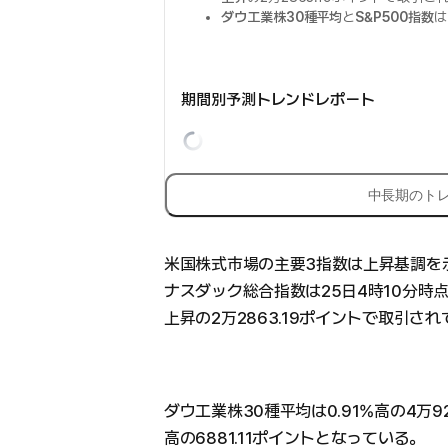
ダウ工業株30種平均
と
S&P500指数
は
期間別予測トレンドレポート
中長期のト
米国株式市場の主要3指数は上昇基調を
ナスダック総合指数は25日4時10分時点
上昇の2万2863.19ポイントで取引さ
ダウ工業株30種平均は0.91%高の4万92
高の6881.11ポイントとなっている。