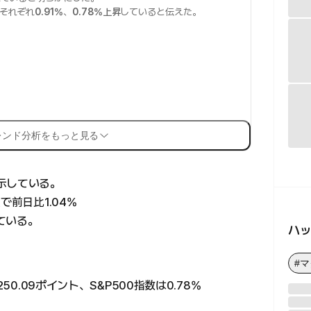
それぞれ
0.91%
、
0.78%上昇
していると伝えた。
レンド分析をもっと見る
示している。
で前日比1.04%
れている。
ハ
#
50.09ポイント、S&P500指数は0.78%