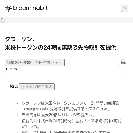
한국어
English
日本語
クラーケン、
米株トークンの24時間無期限先物取引を提供
編集
2026年02月24日 午後2:07
出典
JH Kim
概要
STAT AIのご案内
クラーケンは
米国株トークン
について、24時間の
無期限
（perpetual）先物取引
を提供すると伝えられた。
当該商品は最大
20倍レバレッジ
を提供し、
伝統的な株式市場の取引時間に左右されず常時取引が可能
だという。
規制上の問題により
米国外の投資家
のみが利用でき、