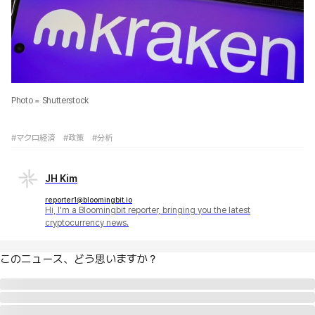
Photo = Shutterstock
#マクロ経済
#政策
#分析
JH Kim
reporter1@bloomingbit.io
Hi, I'm a Bloomingbit reporter, bringing you the latest
cryptocurrency news.
このニュース、どう思いますか？