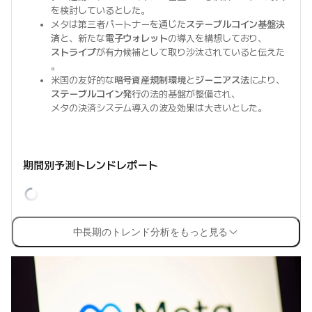
を検討しているとした。
メタは第三者パートナーを通じた
ステーブルコイン基盤決
済
と、新たな
電子ウォレット
の導入を構想しており、
ストライプ
が有力候補として取り沙汰されていると伝えた
。
米国の友好的な
暗号資産規制環境
と
ジーニアス法
により、
ステーブルコイン発行
の法的基盤が整備され、
メタの決済システム導入の波及効果は大きいとした。
期間別予測トレンドレポート
中長期のトレンド分析をもっと見る