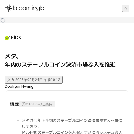
한국어
English
日本語
PiCK
メタ、
年内のステーブルコイン決済市場参入を推進
入力
2026年02月24日 午前10:12
Doohyun Hwang
概要
STAT AIのご案内
メタは今年下半期の
ステーブルコイン決済市場
参入を推進
しており、
ドル連動ステーブルコイン
を基盤とする決済システム導入