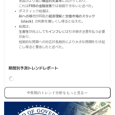
米国がより高い
構造的失業率
に向かっており、
これは
FRBの金融政策
では相殺できないと述べた。
ボスティック総裁は、
AIへの移行
がFRBの
経済理解
と
労働市場のスラック
（slack）
の判断を難しくし得ると伝えた。
総裁は、
生産性
が向上しても
インフレ
には引き続き注意を払う必要
があり、
短期的な問題への対応が長期的により大きな問題を引き起
こし得ると警告したと述べた。
期間別予測トレンドレポート
中長期のトレンド分析をもっと見る