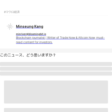
#マクロ経済
Minseung Kang
minriver@bloomingbit.io
Blockchain journalist | Writer of Trade Now & Altcoin Now, must-
read content for investors.
このニュース、どう思いますか？