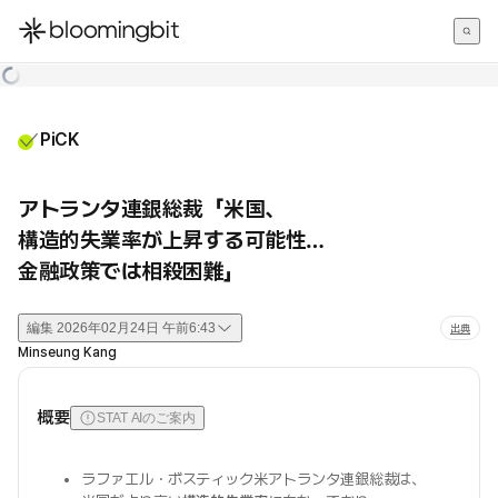
한국어
English
日本語
PiCK
アトランタ連銀総裁「米国、
構造的失業率が上昇する可能性…
金融政策では相殺困難」
編集
2026年02月24日 午前6:43
出典
Minseung Kang
概要
STAT AIのご案内
ラファエル・ボスティック米アトランタ連銀総裁は、