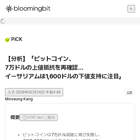
한국어
English
日本語
PiCK
【分析】「ビットコイン、
7万ドルの上値抵抗を再確認…
イーサリアムは1,600ドルの下値支持に注目」
入力
2026年02月24日 午前4:48
出典
Minseung Kang
概要
STAT AIのご案内
ビットコインは
7万ドル
突破に再び失敗し、