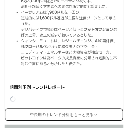
6万3,000ドル
付近でのもみ合いが続く中、
流動性が薄く方向感への確信が限定的だと診断した。
イーサリアムは
1,900ドル
を下回り、
短期的には
1,600ドル
近辺が主要な注目ゾーンとして示さ
れた。
デリバティブ市場ではベーシス低下と
プットオプション
選
好の上昇、建玉の減少が続いているとした。
ウィンターミュートは、
レジームチェンジ
、
AI
の再評価、
脱グローバル化
といった構造要因の下で、金・
コモディティ・エネルギーなど実物資産が強含む一方、
ビットコイン
は高ベータの成長資産に分類され短期的に不
利な位置にあると分析したと伝えた。
期間別予測トレンドレポート
中長期のトレンド分析をもっと見る