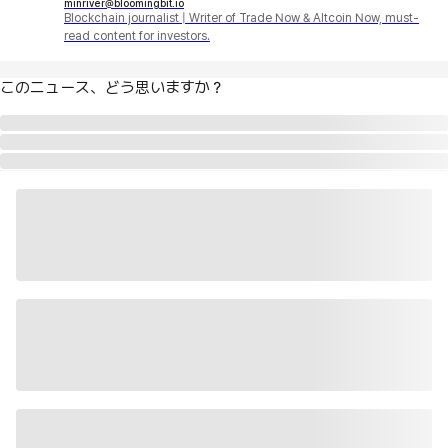
minriver@bloomingbit.io
Blockchain journalist | Writer of Trade Now & Altcoin Now, must-
read content for investors.
このニュース、どう思いますか？