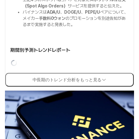
（Spot Algo Orders）
サービスを提供すると伝えた。
バイナンスは
ADA/U
、
DOGE/U
、
PEPE/U
ペアについて、
メイカー
手数料0ウォン
のプロモーションを別途告知があ
るまで実施すると発表した。
期間別予測トレンドレポート
中長期のトレンド分析をもっと見る