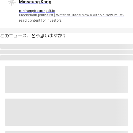
Minseung Kang
minriver@bloomingbit.io
Blockchain journalist | Writer of Trade Now & Altcoin Now, must-
read content for investors.
このニュース、どう思いますか？