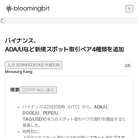
한국어
English
日本語
バイナンス、
ADA/Uなど新規スポット取引ペア4種類を追加
入力
2026年02月24日 午前3:38
出典
Minseung Kang
概要
STAT AIのご案内
バイナンスは25日08時（UTC）から、
ADA/U
、
DOGE/U
、
PEPE/U
、
TAO/USD1
の4つのスポット取引ペアの取引を開始すると
発表した。
同時刻に、
上記4つのスポット取引ペアを対象に
スポットアルゴ注文