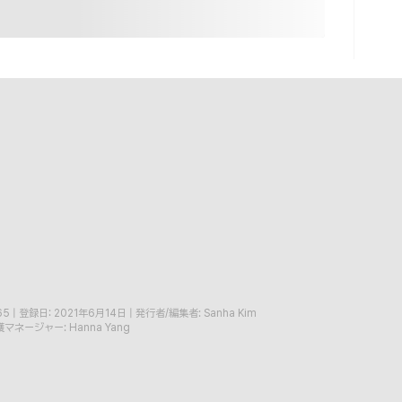
65
|
登録日: 2021年6月14日
|
発行者/編集者: Sanha Kim
マネージャー: Hanna Yang