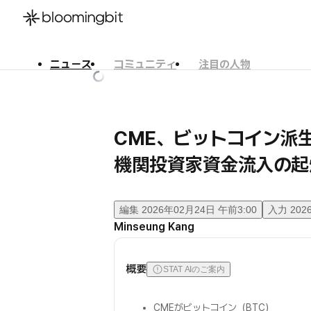
ニュース
コミュニティ
注目の人物
한국어
English
日本語
CME、ビットコイン派
機関投資家資金流入の起
編集
2026年02月24日 午前3:00
入力
202
Minseung Kang
概要
STAT AIのご案内
CMEがビットコイン（BTC）