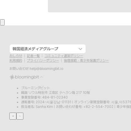
韓国経済メディアグループ
おしらせ
記者一覧
コミュニティ運営ポリシー
利用規約
プライバシーポリシー
倫理規範・青少年保護ポリシー
お問い合わせ
help@bloomingbit.io
ブルーミングビット
韓国 ソウル特別市 江南区 テヘラン路 217 10階
事業登録番号: 484-81-02340
通販番号: 2024-서울강남-01131
|
オンライン新聞登録番号: 서울,아537
担当者名: Sanha Kim
|
お問い合わせ番号: +82-2-554-7002
|
青少年保護