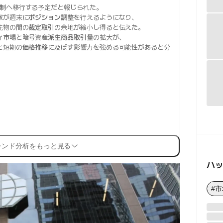
制
へ移行する予定だと報じられた。
家
が週末に
ポジション調整
を行えるようになり、
先物の間の
裁定取引
の余地が縮小し得ると伝えた。
ィ市場
と暗号資産
派生商品取引量
の拡大が、
と短期の
価格推移
に及ぼす影響力を強める可能性があると分
レンド分析をもっと見る
ハ
#