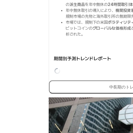
の
派生商品
を年中無休の
24時間取引体
年中無休取引の導入により、
機関投資
規制市場の先物と海外取引所の無期限
市場では、規制下の米国
ボラティリテ
ビットコインの
グローバルな価格形成
析された。
期間別予測トレンドレポート
中長期のト