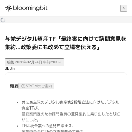
한국어
English
日本語
与党デジタル資産TF「最終案に向けて諮問意見を
集約…政策委にも改めて立場を伝える」
編集
2026年02月24日 午前2:03
Uk Jin
概要
STAT AIのご案内
共に民主党の
デジタル資産第2段階立法
に向けたデジタル
資産TFが、
最終案策定のため諮問委員の意見集約に乗り出したと明ら
かにした。
TFは統合案への意見を踏まえ、
政策委員会にTFの立場を改めて伝え、