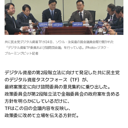
共に民主党デジタル資産TFが24日、ソウル・汝矣島の国会議員会館で開かれた
「デジタル資産TF委員および諮問団会議」を行っている。/Photo=ジヌク・
ブルーミングビット記者
デジタル資産の第2段階立法に向けて発足した共に民主党
のデジタル資産タスクフォース（TF）が、
最終案策定に向け諮問委員の意見集約に乗り出した。
政策委員会が第2段階立法で金融委員会の政府案を含める
方針を明らかにしているだけに、
TFはこの日の会議内容を反映し、
政策委に改めて立場を伝える方針だ。