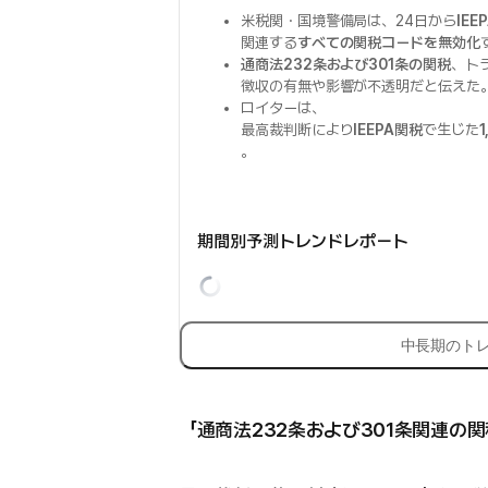
米税関・国境警備局は、24日から
IE
関連する
すべての関税コードを無効化
通商法232条および301条の関税
、ト
徴収の有無や影響が不透明だと伝えた
ロイターは、
最高裁判断により
IEEPA関税
で生じた
。
期間別予測トレンドレポート
中長期のト
「通商法232条および301条関連の