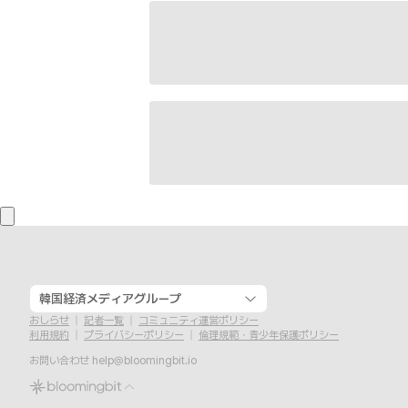
韓国経済メディアグループ
おしらせ
記者一覧
コミュニティ運営ポリシー
利用規約
プライバシーポリシー
倫理規範・青少年保護ポリシー
お問い合わせ
help@bloomingbit.io