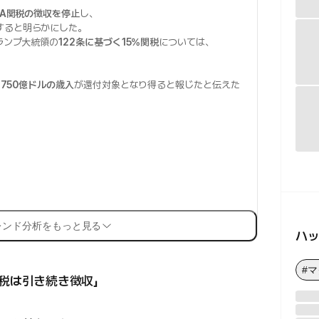
EPA関税の徴収を停止
し、
すると明らかにした。
ランプ大統領の
122条に基づく15%関税
については、
。
1,750億ドルの歳入
が還付対象となり得ると報じたと伝えた
レンド分析をもっと見る
ハ
#
関税は引き続き徴収」