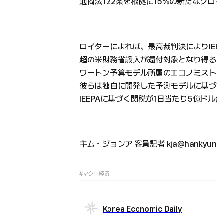
通商法122条を根拠に15%の新たなグ
ロイターによれば、最高裁判決によりIEE
超の米財務省歳入が還付対象となり得る
ワートン予算モデル所属のエコノミスト
彼らは独自に開発した予測モデルに基づ
IEEPAに基づく関税が1日当たり5億
キム・ジョンア 客員記者 kja@hankyung
#マクロ経済
Korea Economic Daily