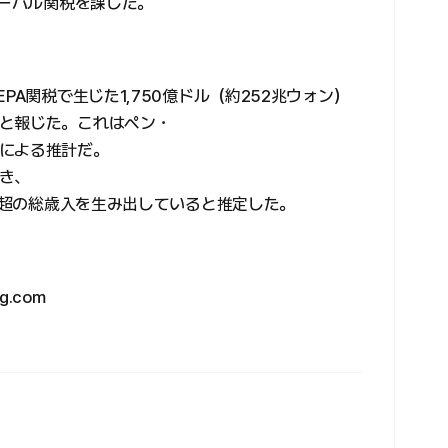
ローバル関税を課した。
PA関税で生じた1,750億ドル（約252兆ウォン）
と報じた。これはペン・
による推計だ。
き、
ドル超の総歳入を生み出していると推定した。
.com