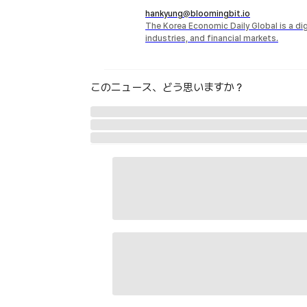
hankyung@bloomingbit.io
The Korea Economic Daily Global is a d
industries, and financial markets.
このニュース、どう思いますか？