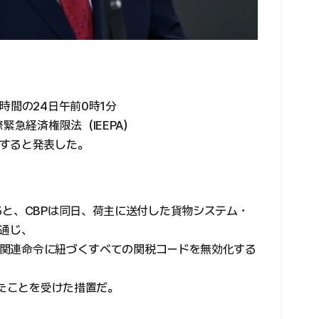
時間の24日午前0時1分
緊急経済権限法（IEEPA）
すると発表した。
ると、CBPは同日、荷主に送付した貨物システム・
を通じ、
PA関連命令に紐づくすべての関税コードを無効化する
、
したことを受けた措置だ。