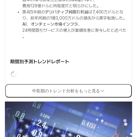
費用129億ドルと同程度だと明らかにした。
第4四半期の
デリバティブ純取引利益
は7,400万ドルとな
り、前年同期の1億3,000万ドルの損失から黒字転換した。
AI
、
オンチェーン市場インフラ
、
24時間取引サービスの導入が業績改善に寄与したと述べた
。
期間別予測トレンドレポート
中長期のトレンド分析をもっと見る