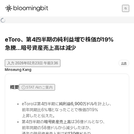
한국어
English
日本語
eToro、第4四半期の純利益増で株価が19%
急騰…暗号資産売上高は減少
入力
2026年02月23日 午前3:36
出典
Minseung Kang
概要
STAT AIのご案内
eToroは第4四半期に
純利益6,900万ドル
を計上し、
前年同期比6%増となったことで株価が19%
上昇したと伝えた。
第4四半期の
暗号資産売上高
は36億ドルとなり、
前年同期の58億ドルから減少したほか、
通年の暗号資産売上高は約
130億ドル
で、