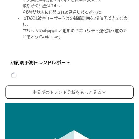
取引所の出金は
24〜
48時間以内に再開
される見通しだと述べた。
IoTeXは被害ユーザー向けの
補償計画
を48時間以内に公表
し、
ブリッジの全面停止と
追加のセキュリティ強化策
を進めて
いると明らかにした。
期間別予測トレンドレポート
中長期のトレンド分析をもっと見る