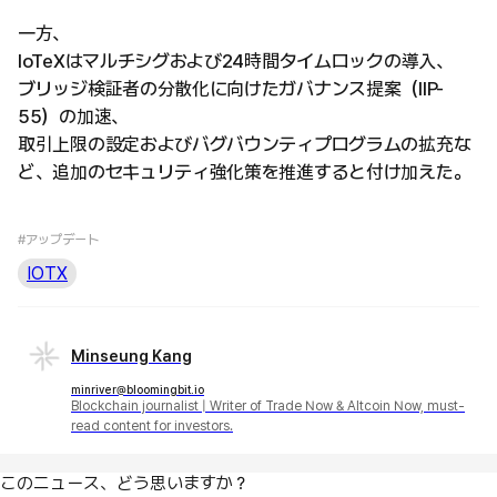
一方、
IoTeXはマルチシグおよび24時間タイムロックの導入、
ブリッジ検証者の分散化に向けたガバナンス提案（IIP-
55）の加速、
取引上限の設定およびバグバウンティプログラムの拡充な
ど、追加のセキュリティ強化策を推進すると付け加えた。
#アップデート
IOTX
Minseung Kang
minriver@bloomingbit.io
Blockchain journalist | Writer of Trade Now & Altcoin Now, must-
read content for investors.
このニュース、どう思いますか？