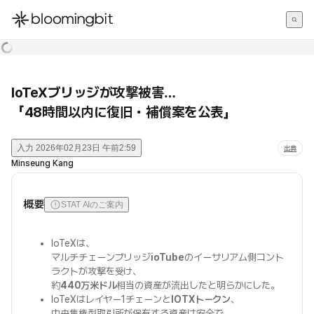
한국어
English
日本語
IoTeXブリッジが攻撃被害…
「48時間以内に復旧・補償案を公表」
入力
2026年02月23日 午前2:59
出典
Minseung Kang
概要
STAT AIのご案内
IoTeXは、
マルチチェーンブリッジ
ioTube
のイーサリアム側コント
ラクトが攻撃を受け、
約
440万米ドル
相当の資産が流出したと明らかにした。
IoTeXはレイヤー1チェーンと
IOTXトークン
、
中央集権型取引所が保有する資産は安全で、