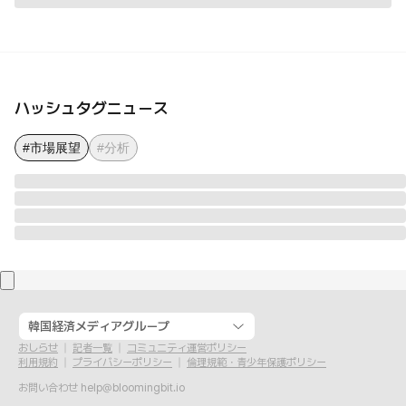
ハッシュタグニュース
#市場展望
#分析
韓国経済メディアグループ
おしらせ
記者一覧
コミュニティ運営ポリシー
利用規約
プライバシーポリシー
倫理規範・青少年保護ポリシー
お問い合わせ
help@bloomingbit.io