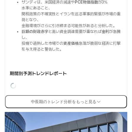
ザンディは、米国経済の減速や
PCE物価指数
が3%
水準にあること、
関税政策の不確実性とイランを巡る軍事的緊張が市場の重
荷となり、
金融環境がさらに引き締まる可能性があると分析した。
巨額の財政赤字
と高い資金調達需要が重なれば
金利
が急騰
し、
投機で過熱した市場での
資産価格
急落が脆弱な経済に打撃
を与え得ると警告した。
期間別予測トレンドレポート
中長期のトレンド分析をもっと見る