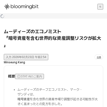
한국어
English
日本語
ムーディーズのエコノミスト
「暗号資産を含む世界的な資産調整リスクが拡大
」
入力
2026年02月23日 午前2:54
出典
Minseung Kang
概要
STAT AIのご案内
ムーディーズのチーフエコノミスト、マーク・
ザンディは、
暗号資産
を含む世界の資産市場で調整が起きる可能性が大
きく高まったとの見方を示した。