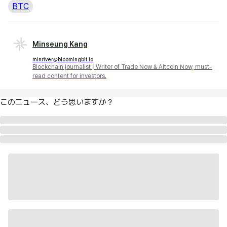
BTC
Minseung Kang
minriver@bloomingbit.io
Blockchain journalist | Writer of Trade Now & Altcoin Now, must-
read content for investors.
このニュース、どう思いますか？