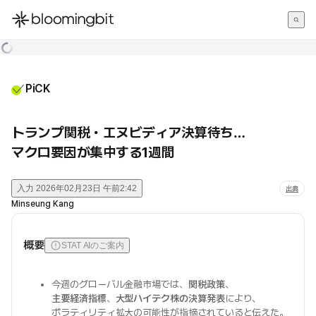
한국어
English
日本語
PiCK
トランプ関税・エヌビディア決算待ち…
マクロ要因が集中する1週間
入力
2026年02月23日 午前2:42
出典
Minseung Kang
概要
STAT AIのご案内
今週のグローバル金融市場では、
関税政策
、
主要経済指標
、
大型ハイテク株の決算発表
により、
ボラティリティ拡大の可能性が指摘されていると伝えた。