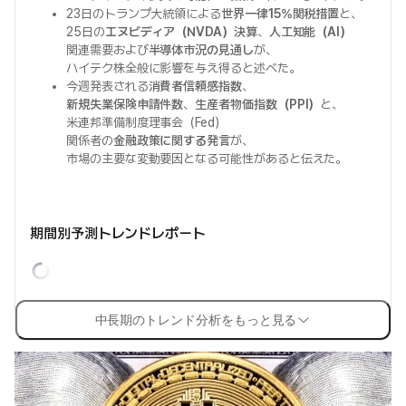
23日のトランプ大統領による
世界一律15%関税措置
と、
25日の
エヌビディア（NVDA）決算
、
人工知能（AI）
関連需要および
半導体市況の見通し
が、
ハイテク株全般に影響を与え得ると述べた。
今週発表される
消費者信頼感指数
、
新規失業保険申請件数
、
生産者物価指数（PPI）
と、
米連邦準備制度理事会（Fed）
関係者の
金融政策に関する発言
が、
市場の主要な変動要因となる可能性があると伝えた。
期間別予測トレンドレポート
中長期のトレンド分析をもっと見る