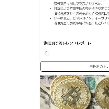
暗号資産
市場にプラスだと述べた。
判断により不確実性の後退期待が高ま
暗号資産
などへの資金流入や取引の回
リーは最近、
ビットコイン
、
イーサリ
暗号資産
の弱気相場が終盤に接近して
期間別予測トレンドレポート
中長期のト