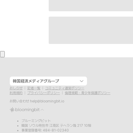
韓国経済メディアグループ
おしらせ
記者一覧
コミュニティ運営ポリシー
利用規約
プライバシーポリシー
倫理規範・青少年保護ポリシー
お問い合わせ
help@bloomingbit.io
ブルーミングビット
韓国 ソウル特別市 江南区 テヘラン路 217 10階
事業登録番号: 484-81-02340