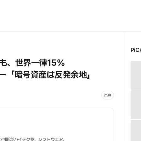
Pi
も、世界一律15%
ー「暗号資産は反発余地」
出典
の判断が
ハイテク株
、
ソフトウエア
、