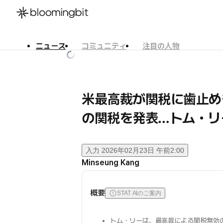
ニュース
コミュニティ
注目の人物
한국어
English
日本語
米最高裁が関税に歯止め
の関税を発表…トム・リ
入力
2026年02月23日 午前2:00
Minseung Kang
概要
STAT AIのご案内
トム・リーは、最高裁による関税無効