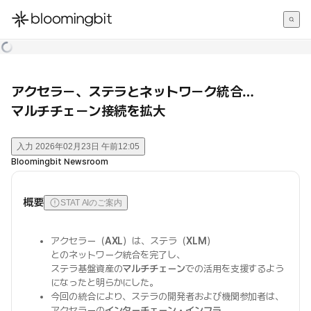
한국어
English
日本語
アクセラー、ステラとネットワーク統合…
マルチチェーン接続を拡大
入力
2026年02月23日 午前12:05
Bloomingbit Newsroom
概要
STAT AIのご案内
アクセラー（
AXL
）は、ステラ（
XLM
）
とのネットワーク統合を完了し、
ステラ基盤資産の
マルチチェーン
での活用を支援するよう
になったと明らかにした。
今回の統合により、ステラの開発者および機関参加者は、
アクセラーの
インターチェーン・インフラ
、