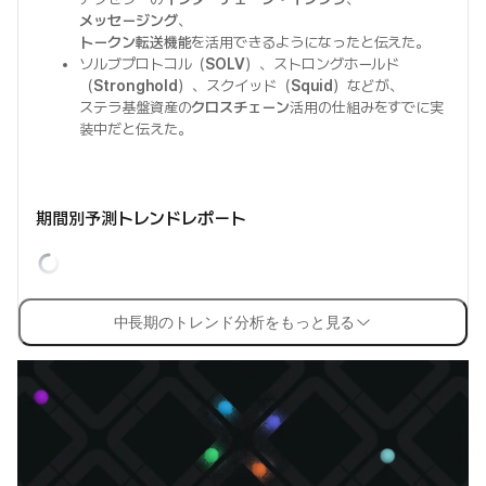
メッセージング
、
トークン転送機能
を活用できるようになったと伝えた。
ソルブプロトコル（
SOLV
）、ストロングホールド
（
Stronghold
）、スクイッド（
Squid
）などが、
ステラ基盤資産の
クロスチェーン
活用の仕組みをすでに実
装中だと伝えた。
期間別予測トレンドレポート
中長期のトレンド分析をもっと見る