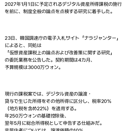
2027年1月1日に予定されるデジタル資産所得課税の施行
を前に、制度全般の論点を点検する研究に着手した。
23日、韓国調達庁の電子入札サイト「ナラジャンター」
によると、同処は
「仮想資産課税上の論点および改善策に関する研究」
の委託業務を公告した。契約期間は4カ月、
予算規模は3000万ウォン。
現行の課税案では、デジタル資産の譲渡・
貸与で生じた所得をその他所得に区分し、税率20%
（地方税を含め22%）を適用する。
年250万ウォンの基礎控除後、
翌年5月に総合所得税として申告する仕組みだ。
非居住者については、譲渡価額の10%