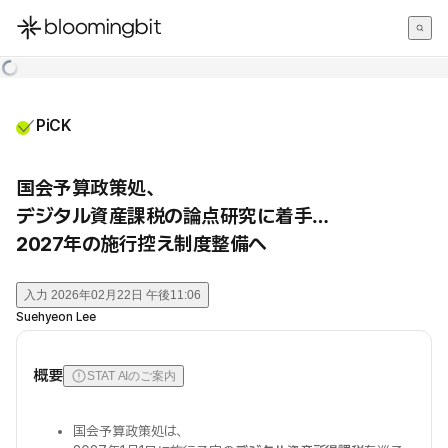
한국어
English
日本語
PiCK
国会予算政策処、
デジタル資産課税の論点研究に着手…
2027年の施行控え制度整備へ
入力
2026年02月22日 午後11:06
Suehyeon Lee
概要
STAT AIのご案内
国会予算政策処は、