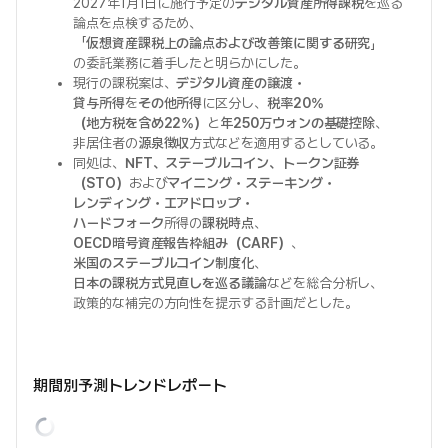
2027年1月1日に施行予定の
デジタル資産所得課税
を巡る
論点を点検するため、
「
仮想資産課税上の論点および改善策に関する研究
」
の委託業務に着手したと明らかにした。
現行の課税案は、
デジタル資産の譲渡・
貸与所得
を
その他所得
に区分し、
税率20%
（地方税を含め22%）
と
年250万ウォンの基礎控除
、
非居住者の
源泉徴収
方式などを適用するとしている。
同処は、
NFT、ステーブルコイン、トークン証券
（STO）
および
マイニング・ステーキング・
レンディング・エアドロップ・
ハードフォーク
所得の
課税時点
、
OECD暗号資産報告枠組み（CARF）
、
米国のステーブルコイン制度化
、
日本の課税方式見直しを巡る議論
などを総合分析し、
政策的な補完の方向性を提示する計画だとした。
期間別予測トレンドレポート