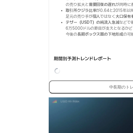
の売り拡大と
需要回復の遅れ
が同時に
取引所クジラ比率
が0.64と2015年
足元の売り手が
個人
ではなく
大口保有
テザー（USDT）の純流入急減
などで
6万5000ドルの節目が支えとなるか
今後の
長期ボックス圏の下地形成
の可
期間別予測トレンドレポート
中長期のト