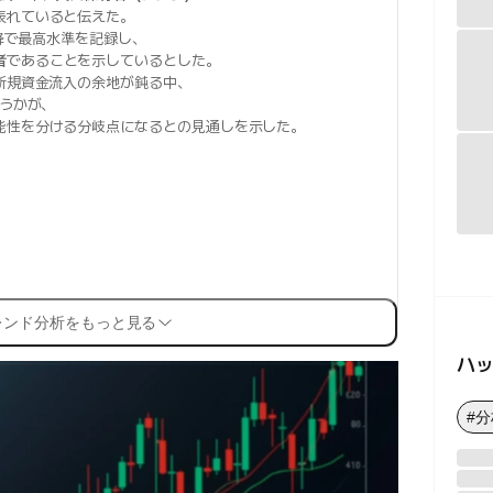
表れていると伝えた。
以降で最高水準を記録し、
者
であることを示しているとした。
新規資金流入の余地が鈍る中、
どうかが、
能性を分ける分岐点になるとの見通しを示した。
レンド分析をもっと見る
ハ
#分