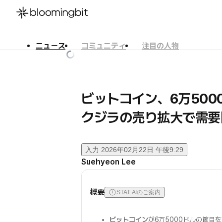
ニュース
コミュニティ
注目の人物
한국어
English
日本語
ビットコイン、6万500
クジラの売り拡大で需要
入力
2026年02月22日 午後9:29
Suehyeon Lee
概要
STAT AIのご案内
ビットコイン
が6万5000ドルの節目