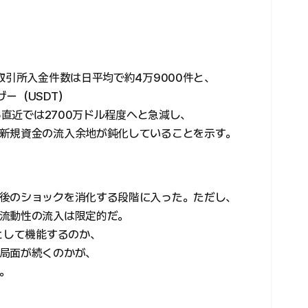
取引所入金件数は日平均で約4万9000件と、
ー（USDT）
ら直近では2700万ドル程度へと急減し、
新規資金の流入余地が鈍化していることを示す。
後のショックを消化する段階に入った。ただし、
流動性の流入は限定的だ。
として機能するのか、
局面が続くのかが、
。