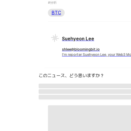
#分析
BTC
Suehyeon Lee
shlee@bloomingbit.io
I'm reporter Suehyeon Lee, your Web3 Mo
このニュース、どう思いますか？