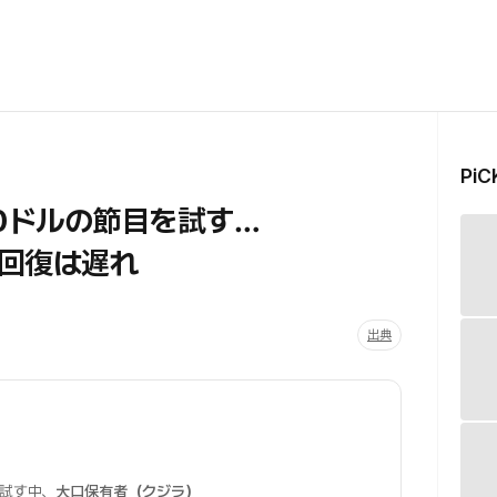
Pi
0ドルの節目を試す…
回復は遅れ
出典
を試す中、
大口保有者（クジラ）